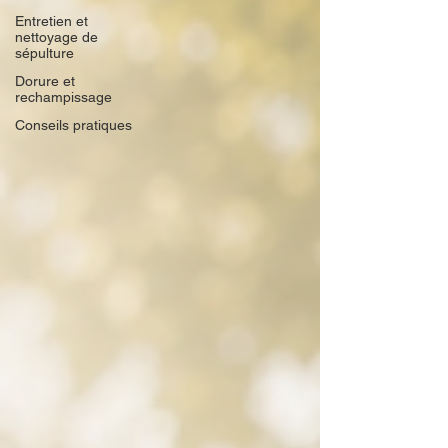
Entretien et
nettoyage de
sépulture
Dorure et
rechampissage
Conseils pratiques