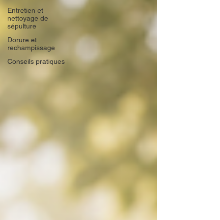
Entretien et
nettoyage de
sépulture
Dorure et
rechampissage
Conseils pratiques