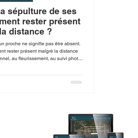
la sépulture de ses
ment rester présent
la distance ?
’un proche ne signifie pas être absent.
nt rester présent malgré la distance
onnel, au fleurissement, au suivi photo
Fougerit, basé à Port-des-Barques et
en Charente-Maritime.