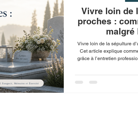
Vivre loin de 
proches : com
malgré 
Vivre loin de la sépulture d
Cet article explique comme
grâce à l’entretien professi
et aux services de Pascal 
intervenant 
 et Éternité
propose en
Accueil
e-Maritime des services
À propos
etien, fleurissement,
Mes services :
et création de tombes