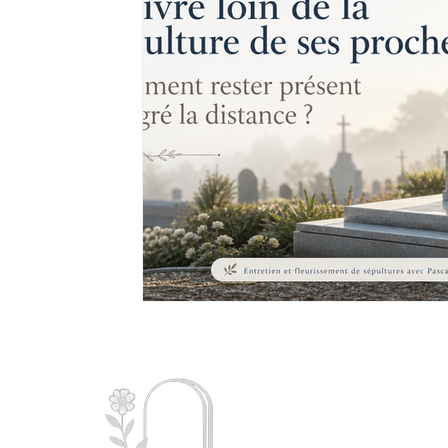
Mémoire
Charent
d’
entr
dorure 