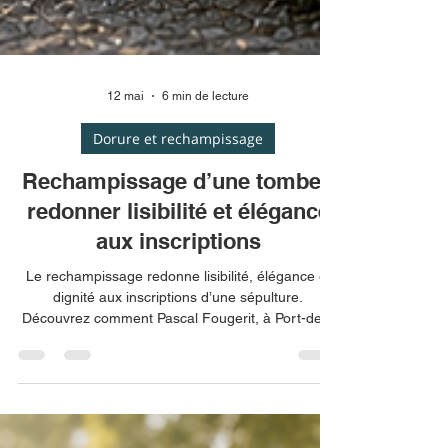
12 mai
6 min de lecture
Dorure et rechampissage
Rechampissage d’une tombe :
redonner lisibilité et élégance
aux inscriptions
Le rechampissage redonne lisibilité, élégance et
dignité aux inscriptions d’une sépulture.
Découvrez comment Pascal Fougerit, à Port-des-
Barques et en Charente-Maritime, ravive les
lettres gravées avec soin pour préserver la
mémoire de vos proches grâce à un travail précis,
respectueux et durable.