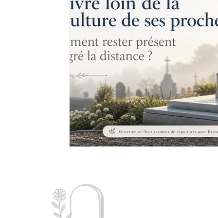
Mémoire
Charent
d’
entr
dorure 