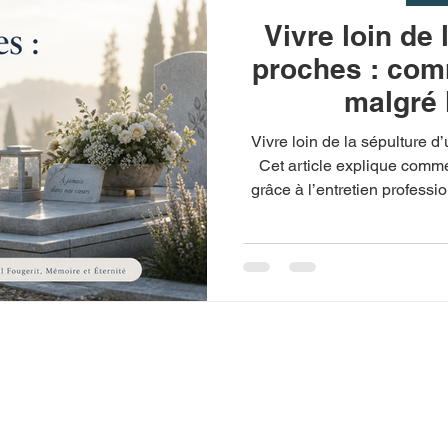
Vivre loin de 
proches : com
malgré 
Vivre loin de la sépulture d
Cet article explique comme
grâce à l’entretien professi
et aux services de Pascal 
intervenant 
 et Éternité
propose en
Accueil
e-Maritime des services
À propos
etien, fleurissement,
Mes services :
et création de tombes