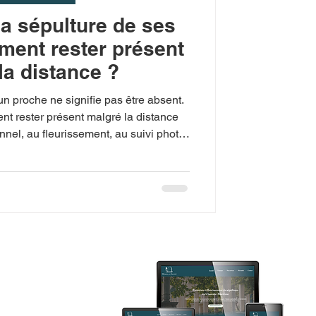
la sépulture de ses
ment rester présent
la distance ?
’un proche ne signifie pas être absent.
nt rester présent malgré la distance
onnel, au fleurissement, au suivi photo
Fougerit, basé à Port-des-Barques et
en Charente-Maritime.