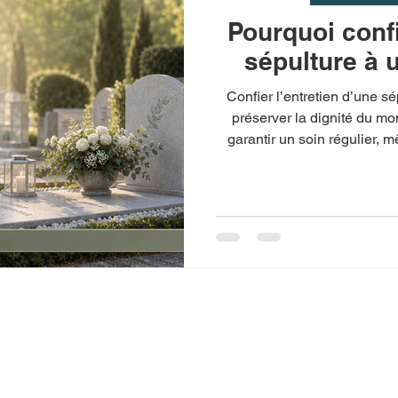
Pourquoi confi
sépulture à 
Confier l’entretien d’une s
préserver la dignité du mo
garantir un soin régulier,
faire appel à Pascal Fougeri
Charente-Maritime, peut facil
dorure et l’entretien c
 et Éternité
propose en
Accueil
e-Maritime des services
À propos
etien, fleurissement,
Mes services :
et création de tombes