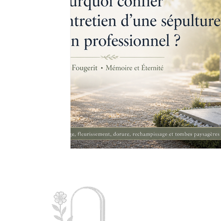
Mémoire
Charent
d’
entr
dorure 