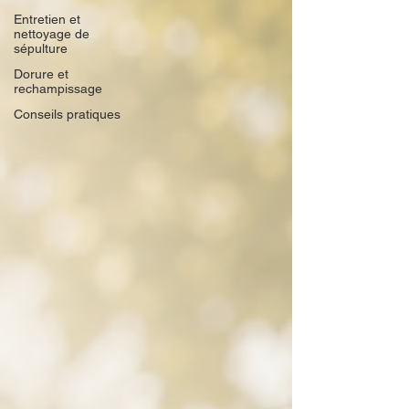
Entretien et
nettoyage de
sépulture
Dorure et
rechampissage
Conseils pratiques