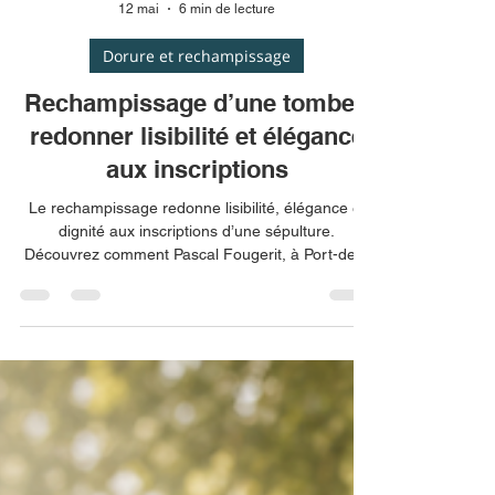
12 mai
6 min de lecture
Dorure et rechampissage
Rechampissage d’une tombe :
redonner lisibilité et élégance
aux inscriptions
Le rechampissage redonne lisibilité, élégance et
dignité aux inscriptions d’une sépulture.
Découvrez comment Pascal Fougerit, à Port-des-
Barques et en Charente-Maritime, ravive les
lettres gravées avec soin pour préserver la
mémoire de vos proches grâce à un travail précis,
respectueux et durable.